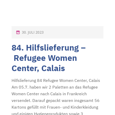
P
30. JULI 2023
O
84. Hilfslieferung –
S
T
Refugee Women
E
Center, Calais
D
O
Hilfslieferung 84 Refugee Women Center, Calais
N
Am 05.7. haben wir 2 Paletten an das Refugee
Women Center nach Calais in Frankreich
versendet. Darauf gepackt waren insgesamt 56
Kartons gefüllt mit Frauen- und Kinderkleidung
und einigen Hygieneprodukten sowie 3