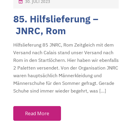
P
30. JULI 2023
O
85. Hilfslieferung –
S
T
JNRC, Rom
E
D
Hilfslieferung 85 JNRC, Rom Zeitgleich mit dem
O
Versand nach Calais stand unser Versand nach
N
Rom in den Startlöchern. Hier haben wir ebenfalls
2 Paletten versendet. Von der Organisation JNRC
waren hauptsächlich Männerkleidung und
Männerschuhe für den Sommer gefragt. Gerade
Schuhe sind immer wieder begehrt, was […]
Read More