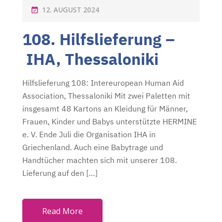
P
12. AUGUST 2024
O
108. Hilfslieferung –
S
T
IHA, Thessaloniki
E
D
Hilfslieferung 108: Intereuropean Human Aid
O
Association, Thessaloniki Mit zwei Paletten mit
N
insgesamt 48 Kartons an Kleidung für Männer,
Frauen, Kinder und Babys unterstützte HERMINE
e. V. Ende Juli die Organisation IHA in
Griechenland. Auch eine Babytrage und
Handtücher machten sich mit unserer 108.
Lieferung auf den […]
Read More