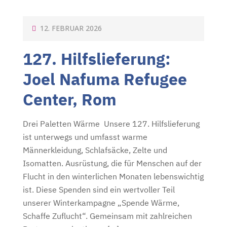
P
12. FEBRUAR 2026
O
127. Hilfslieferung:
S
T
Joel Nafuma Refugee
E
Center, Rom
D
O
Drei Paletten Wärme Unsere 127. Hilfslieferung
N
ist unterwegs und umfasst warme
Männerkleidung, Schlafsäcke, Zelte und
Isomatten. Ausrüstung, die für Menschen auf der
Flucht in den winterlichen Monaten lebenswichtig
ist. Diese Spenden sind ein wertvoller Teil
unserer Winterkampagne „Spende Wärme,
Schaffe Zuflucht“. Gemeinsam mit zahlreichen