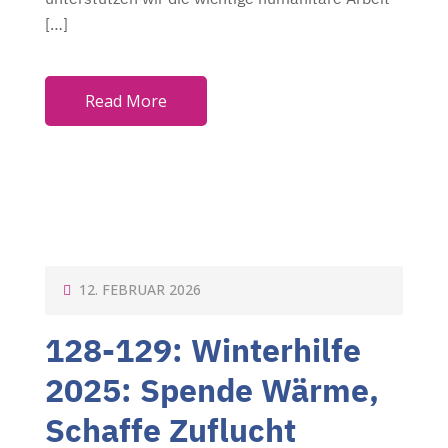
[…]
Read More
P
12. FEBRUAR 2026
O
128-129: Winterhilfe
S
T
2025: Spende Wärme,
E
Schaffe Zuflucht
D