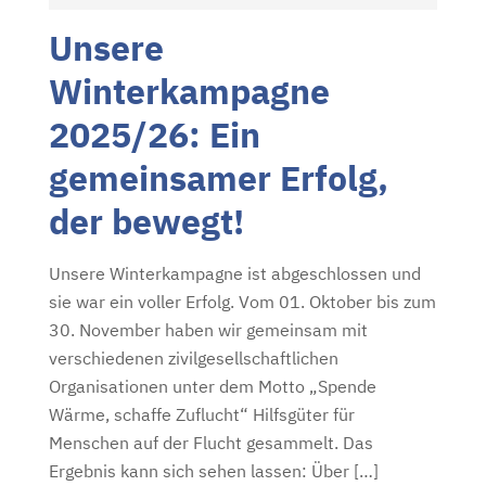
O
Unsere
S
T
Winterkampagne
E
2025/26: Ein
D
O
gemeinsamer Erfolg,
N
der bewegt!
Unsere Winterkampagne ist abgeschlossen und
sie war ein voller Erfolg. Vom 01. Oktober bis zum
30. November haben wir gemeinsam mit
verschiedenen zivilgesellschaftlichen
Organisationen unter dem Motto „Spende
Wärme, schaffe Zuflucht“ Hilfsgüter für
Menschen auf der Flucht gesammelt. Das
Ergebnis kann sich sehen lassen: Über […]