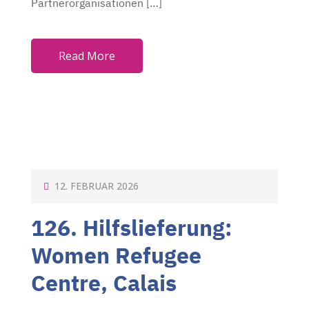
Partnerorganisationen […]
Read More
P
12. FEBRUAR 2026
O
126. Hilfslieferung:
S
T
Women Refugee
E
Centre, Calais
D
O