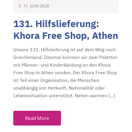
P
11. JUNI 2026
O
131. Hilfslieferung:
S
T
Khora Free Shop, Athen
E
D
Unsere 131. Hilfslieferung ist auf dem Weg nach
O
Griechenland. Diesmal konnten wir zwei Paletten
N
mit Männer- und Kinderkleidung an den Khora
Free Shop in Athen senden. Der Khora Free Shop
ist Teil einer Organisation, die Menschen
unabhängig von Herkunft, Nationalität oder
Lebenssituation unterstützt. Neben warmen […]
Read More