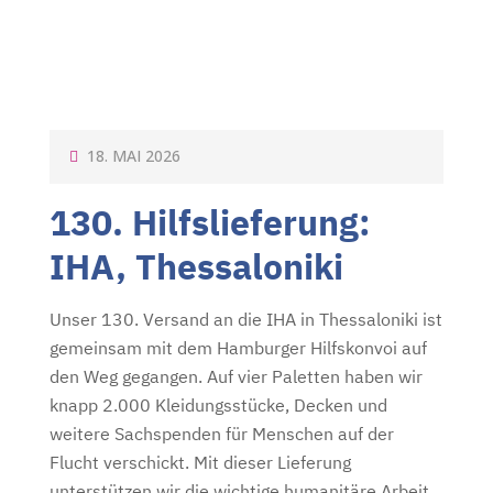
P
18. MAI 2026
O
130. Hilfslieferung:
S
T
IHA, Thessaloniki
E
D
Unser 130. Versand an die IHA in Thessaloniki ist
O
gemeinsam mit dem Hamburger Hilfskonvoi auf
N
den Weg gegangen. Auf vier Paletten haben wir
knapp 2.000 Kleidungsstücke, Decken und
weitere Sachspenden für Menschen auf der
Flucht verschickt. Mit dieser Lieferung
unterstützen wir die wichtige humanitäre Arbeit