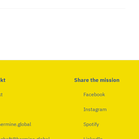
kt
Share the mission
kt
Facebook
Instagram
ermine.global
Spotify
chaft@hermine.global
LinkedIn