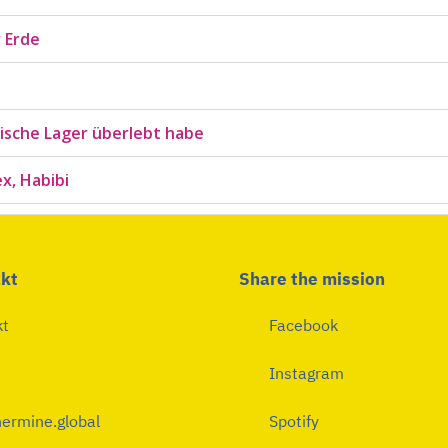
 Erde
sische Lager überlebt habe
x, Habibi
kt
Share the mission
kt
Facebook
Instagram
ermine.global
Spotify