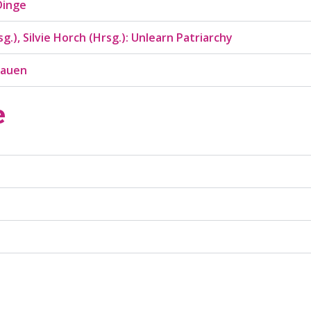
Dinge
g.), Silvie Horch (Hrsg.): Unlearn Patriarchy
rauen
e