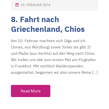
P
10. FEBRUAR 2016
O
8. Fahrt nach
S
T
Griechenland, Chios
E
D
Am 10. Februar machten sich Olga und ich
O
(Jonas, aus Würzburg) sowie Jonas (es gibt 2)
N
und Malte (aus Vechta) auf den Weg nach Chios.
Wir trafen uns alle zum ersten Mal am Flughafen
in Frankfurt. Mit reichlich Kleiderspenden
ausgestattet, begannen wir also unsere Reise […]
Read More