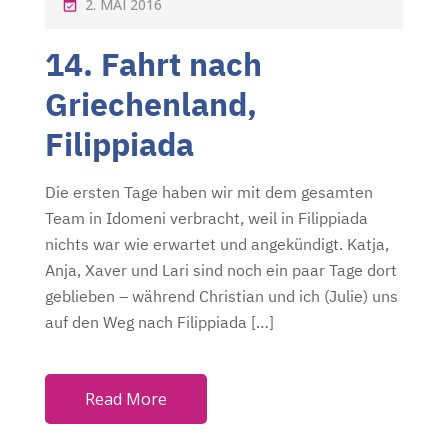
P
2. MAI 2016
O
14. Fahrt nach
S
T
Griechenland,
E
Filippiada
D
O
Die ersten Tage haben wir mit dem gesamten
N
Team in Idomeni verbracht, weil in Filippiada
nichts war wie erwartet und angekündigt. Katja,
Anja, Xaver und Lari sind noch ein paar Tage dort
geblieben – während Christian und ich (Julie) uns
auf den Weg nach Filippiada […]
Read More