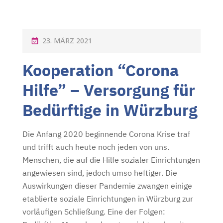
P
23. MÄRZ 2021
O
Kooperation “Corona
S
T
Hilfe” – Versorgung für
E
Bedürftige in Würzburg
D
O
Die Anfang 2020 beginnende Corona Krise traf
N
und trifft auch heute noch jeden von uns.
Menschen, die auf die Hilfe sozialer Einrichtungen
angewiesen sind, jedoch umso heftiger. Die
Auswirkungen dieser Pandemie zwangen einige
etablierte soziale Einrichtungen in Würzburg zur
vorläufigen Schließung. Eine der Folgen: