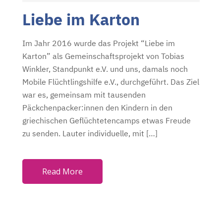
O
Liebe im Karton
S
T
Im Jahr 2016 wurde das Projekt “Liebe im
E
Karton” als Gemeinschaftsprojekt von Tobias
D
Winkler, Standpunkt e.V. und uns, damals noch
O
Mobile Flüchtlingshilfe e.V., durchgeführt. Das Ziel
N
war es, gemeinsam mit tausenden
Päckchenpacker:innen den Kindern in den
griechischen Geflüchtetencamps etwas Freude
zu senden. Lauter individuelle, mit […]
Read More