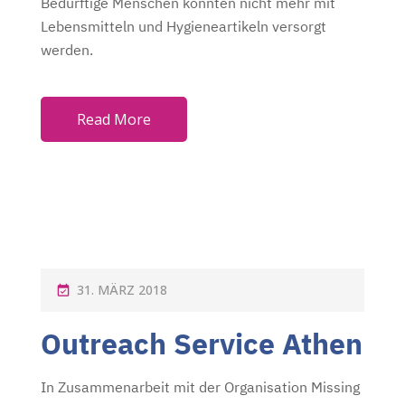
Bedürftige Menschen konnten nicht mehr mit
Lebensmitteln und Hygieneartikeln versorgt
werden.
Read More
P
31. MÄRZ 2018
O
Outreach Service Athen
S
T
In Zusammenarbeit mit der Organisation Missing
E