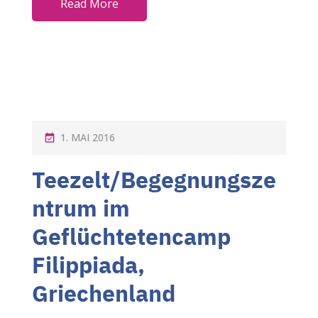
Read More
P
1. MAI 2016
O
Teezelt/Begegnungsze
S
T
ntrum im
E
Geflüchtetencamp
D
Filippiada,
O
N
Griechenland