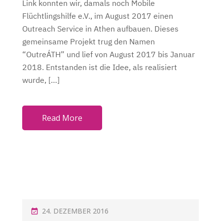
Link konnten wir, damals noch Mobile
D
Flüchtlingshilfe e.V., im August 2017 einen
O
Outreach Service in Athen aufbauen. Dieses
N
gemeinsame Projekt trug den Namen
“OutreÁTH” und lief von August 2017 bis Januar
2018. Entstanden ist die Idee, als realisiert
wurde, […]
Read More
P
24. DEZEMBER 2016