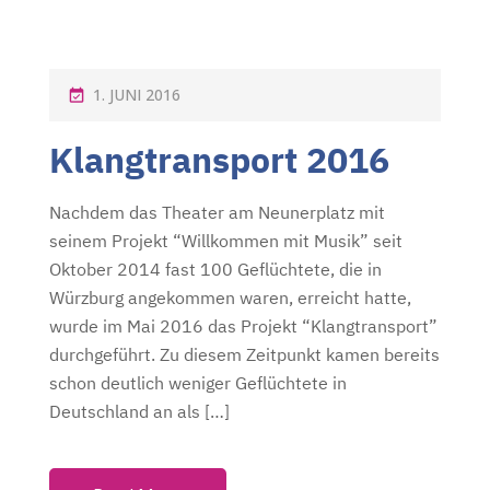
P
1. JUNI 2016
O
Klangtransport 2016
S
T
Nachdem das Theater am Neunerplatz mit
E
seinem Projekt “Willkommen mit Musik” seit
D
Oktober 2014 fast 100 Geflüchtete, die in
O
Würzburg angekommen waren, erreicht hatte,
N
wurde im Mai 2016 das Projekt “Klangtransport”
durchgeführt. Zu diesem Zeitpunkt kamen bereits
schon deutlich weniger Geflüchtete in
Deutschland an als […]