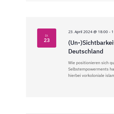
A
a
l
n
t
u
s
n
23. April 2024 @ 18:00
-
1
g
DI.
i
23
(Un-)Sichtbarke
e
n
Deutschland
c
S
c
Wie positionieren sich 
h
h
Selbstempowerments habe
hierbei vorkoloniale isl
l
t
ü
e
s
s
n
e
l