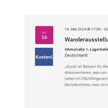
,
w
o
N
r
t
a
.
16. Mai 2024 @ 17:00
-
02
DO.
v
16
Wanderausstel
i
Ohmstraße 1, Lagerhall
Deutschland
Kostenl
g
„Kunst ist Balsam für die
a
dokumentieren, was um 
os
Leben im Flüchtlingscamp
t
klarzukommen, was um ei
i