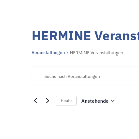
HERMINE Veranst
Veranstaltungen
HERMINE Veranstaltungen
Veranstaltungen
V
B
i
e
t
t
r
Anstehende
Heute
e
D
S
a
a
c
t
n
h
u
l