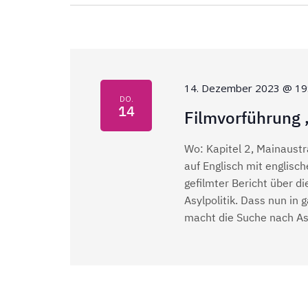
n
.
S
S
u
c
u
h
14. Dezember 2023 @ 19
DO.
e
14
c
Filmvorführung
n
a
h
Wo: Kapitel 2, Mainaus
c
auf Englisch mit englisc
h
e
gefilmter Bericht über 
V
Asylpolitik. Dass nun in
e
u
macht die Suche nach As
r
a
n
n
d
s
t