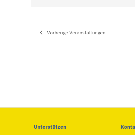
o
n
Vorherige
Veranstaltungen
Unterstützen
Konta