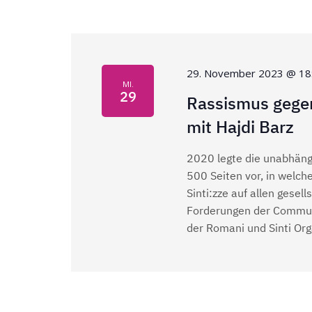
m
s
ü
w
s
ä
t
s
h
e
29. November 2023 @ 18
l
a
MI.
l
e
29
Rassismus gegen
w
n
l
mit Hajdi Barz
o
.
r
t
2020 legte die unabhäng
t
500 Seiten vor, in welch
e
u
Sinti:zze auf allen gesel
i
Forderungen der Commun
n
n
der Romani und Sinti Org
g
e
g
b
e
e
n